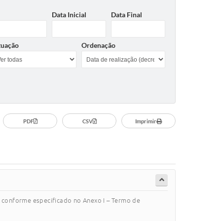
Data Inicial
Data Final
tuação
Ordenação
PDF
CSV
Imprimir
onforme especificado no Anexo I – Termo de