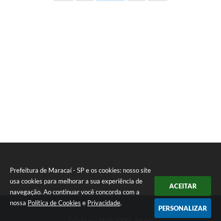
E
I
Prefeitura de Maracaí - SP e os cookies: nosso site
usa cookies para melhorar a sua experiência de
ACEITAR
navegação. Ao continuar você concorda com a
nossa
Política de Cookies
e
Privacidade
.
PERSONALIZAR