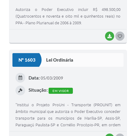
Autoriza o Poder Executivo incluir R$ 498.500,00
(Quatrocentos e noventa e oito mil e quinhentos reais) no
PPA - Plano Plurianual de 2006 à 2009.
BAIXAR
G
O
S
Nº 1603
Lei Ordinária
T
E
Data:
05/03/2009
I
Situação:
EM VIGOR
"Institui o Projeto ProUni - Transporte (PROUNIT) em
âmbito municipal que autoriza o Poder Executivo conceder
transporte para os municípios de Marília-SP, Assis-SP,
Paraguaçú Paulista-SP e Cornélio Procópio-PR, em ordem
estudantil e educacional e dá outras Providências."