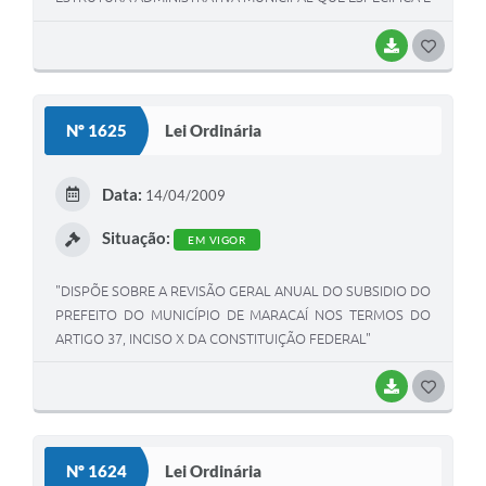
DÁ OUTRAS PROVIDÊNCIAS.
BAIXAR
G
O
S
Nº 1625
Lei Ordinária
T
E
Data:
14/04/2009
I
Situação:
EM VIGOR
"DISPÕE SOBRE A REVISÃO GERAL ANUAL DO SUBSIDIO DO
PREFEITO DO MUNICÍPIO DE MARACAÍ NOS TERMOS DO
ARTIGO 37, INCISO X DA CONSTITUIÇÃO FEDERAL"
BAIXAR
G
O
S
Nº 1624
Lei Ordinária