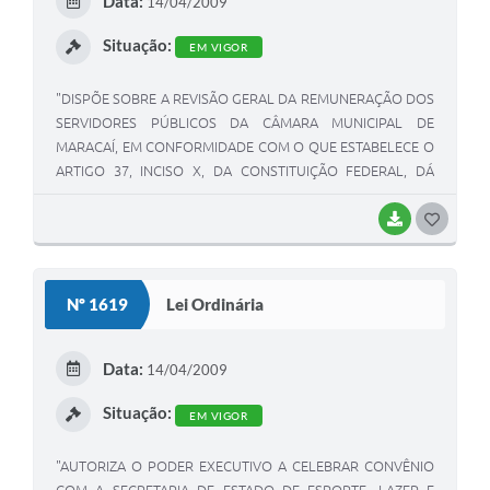
Data:
14/04/2009
I
Situação:
EM VIGOR
"DISPÕE SOBRE A REVISÃO GERAL DA REMUNERAÇÃO DOS
SERVIDORES PÚBLICOS DA CÂMARA MUNICIPAL DE
MARACAÍ, EM CONFORMIDADE COM O QUE ESTABELECE O
ARTIGO 37, INCISO X, DA CONSTITUIÇÃO FEDERAL, DÁ
OUTRAS PROVI8DÊNCIAS"
BAIXAR
G
O
S
Nº 1619
Lei Ordinária
T
E
Data:
14/04/2009
I
Situação:
EM VIGOR
"AUTORIZA O PODER EXECUTIVO A CELEBRAR CONVÊNIO
COM A SECRETARIA DE ESTADO DE ESPORTE, LAZER E