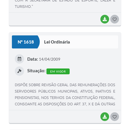
TURISMO."
BAIXAR
G
O
S
Nº 1618
Lei Ordinária
T
E
Data:
14/04/2009
I
Situação:
EM VIGOR
DISPÕE SOBRE REVISÃO GERAL DAS REMUNERAÇÕES DOS
SERVIDORES PÚBLICOS MUNICIPAIS, ATIVOS, INATIVOS E
PENSIONISTAS, NOS TERMOS DA CONSTITUIÇÃO FEDERAL,
CONSOANTE AS DISPOSIÇÕES DO ART. 37, X E DÁ OUTRAS
PROVIDÊNCIAS.
BAIXAR
G
O