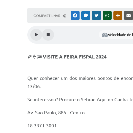
COMPARTILHAR
FACEBOOK
MESSENGER
TWITTER
WHATSAPP
OUTRAS
Velocidade de l
🍕🍦🚌
VISITE A FEIRA FISPAL 2024
Quer conhecer um dos maiores pontos de encontr
13/06.
Se interessou? Procure o Sebrae Aqui no Ganha T
Av. São Paulo, 885 - Centro
18 3371-3001