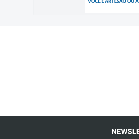
VOCÊ É ARTESÃO OU A
NEWSL