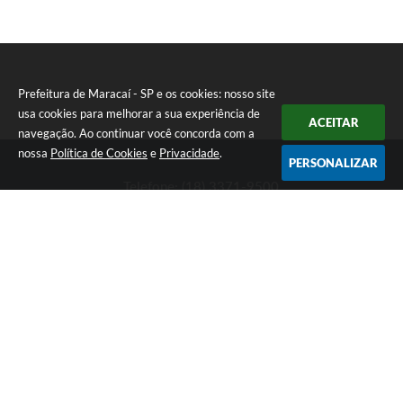
Prefeitura de Maracaí - SP e os cookies: nosso site
usa cookies para melhorar a sua experiência de
ACEITAR
navegação. Ao continuar você concorda com a
nossa
Política de Cookies
e
Privacidade
.
PERSONALIZAR
Telefone: (18) 3371-9500
Endereço: Avenida José Bonifácio, 517 - Centro | CEP: 19840-
000
Atendimento de Segunda-feira a Sexta-feira das 9h às 11h30 e
das 13h às 16h
Prefeitura de Maracaí - SP
Versão do Sistema:
3.5.3 - 19/06/2026