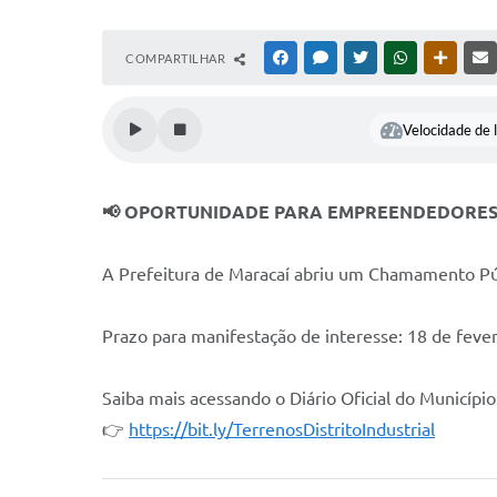
COMPARTILHAR
FACEBOOK
MESSENGER
TWITTER
WHATSAPP
OUTRAS
Velocidade de l
📢 OPORTUNIDADE PARA EMPREENDEDORES:
A Prefeitura de Maracaí abriu um Chamamento Públi
Prazo para manifestação de interesse: 18 de feve
Saiba mais acessando o Diário Oficial do Município
👉
https://bit.ly/TerrenosDistritoIndustrial