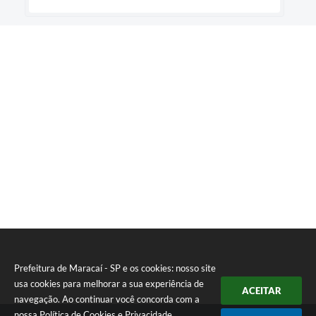
Prefeitura de Maracaí - SP e os cookies: nosso site
usa cookies para melhorar a sua experiência de
ACEITAR
navegação. Ao continuar você concorda com a
nossa
Política de Cookies
e
Privacidade
.