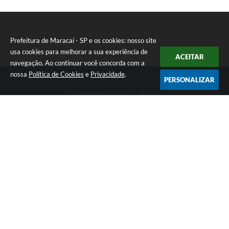
Prefeitura de Maracaí - SP e os cookies: nosso site
usa cookies para melhorar a sua experiência de
ACEITAR
navegação. Ao continuar você concorda com a
nossa
Política de Cookies
e
Privacidade
.
PERSONALIZAR
Telefone: (18) 3371-9500
Endereço: Avenida José Bonifácio, 517 - Centro | CEP: 19840-
000
Atendimento de Segunda-feira a Sexta-feira das 9h às 11h30 e
das 13h às 16h
Prefeitura de Maracaí - SP
Versão do Sistema:
3.5.3 - 19/06/2026
Portal atualizado em:
06/08/2026 16:55
Dados Abertos