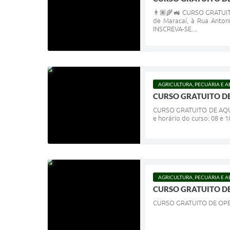
👨🏽‍🌾🚜 CURSO GRATUI
de Maracaí, à Rua Antoni
INSCREVA-SE....
AGRICULTURA, PECUÁRIA E 
CURSO GRATUITO D
CURSO GRATUITO DE AQUAPO
e horário do curso: 08 e
AGRICULTURA, PECUÁRIA E 
CURSO GRATUITO D
CURSO GRATUITO DE OP