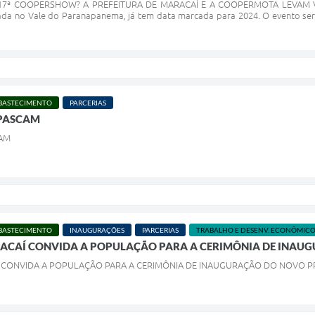
17ª COOPERSHOW? A PREFEITURA DE MARACAÍ E A COOPERMOTA LEVAM VOCÊ!
izada no Vale do Paranapanema, já tem data marcada para 2024. O evento ser
ABASTECIMENTO
PARCERIAS
PASCAM
AM
ABASTECIMENTO
INAUGURAÇÕES
PARCERIAS
TRABALHO E DESENV. ECONÔMIC
RACAÍ CONVIDA A POPULAÇÃO PARA A CERIMÔNIA DE INA
Í CONVIDA A POPULAÇÃO PARA A CERIMÔNIA DE INAUGURAÇÃO DO NOVO 