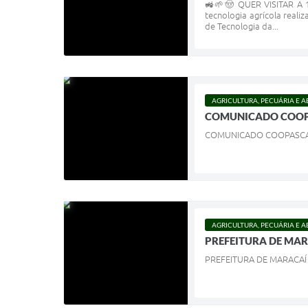
🚜🌱🤠 QUER VISITAR A 
tecnologia agrícola real
de Tecnologia da...
AGRICULTURA, PECUÁRIA E 
COMUNICADO COO
COMUNICADO COOPASC
AGRICULTURA, PECUÁRIA E 
PREFEITURA DE MA
PREFEITURA DE MARACA