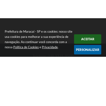
Prefeitura de Maracaí - SP e os cookies: nosso site
usa cookies para melhorar a sua experiência de
ACEITAR
navegação. Ao continuar você concorda com a
nossa
Política de Cookies
e
Privacidade
.
PERSONALIZAR
Telefone: (18) 3371-9500
Endereço: Avenida José Bonifácio, 517 - Centro | CEP: 19840-
000
Atendimento de Segunda-feira a Sexta-feira das 9h às 11h30 e
das 13h às 16h
Prefeitura de Maracaí - SP