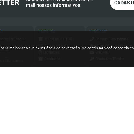
ETTER
CADAST
mail nossos informativos
ÃO
EMPRESA
SERVIDOR
entação Escolar
TERCEIRO SETOR
Ramais (Uso interno)
Compra Direta
1Doc - Maracaí Digital
es para melhorar a sua experiência de navegação. Ao continuar você concorda 
amília
Licitações
WebMail
Contratos
Chamado Técnico
os Municipais
Consulta - Nota
ESUS
a de Serviços
Fiscal Eletrônica
Holerite Online
ursos e
Emissão - Nota Fiscal
essos Seletivos
Login SCPI 9
Eletrônica
tato
Dipam
Sis Web
(18) 3371-9500
sa Civil
Diário Oficial
Consulta - Nota
io Oficial
Transparência
Fiscal Eletrônica
orte
Newsletter
Emissão - Nota Fiscal
C
Eletrônica
Sistema de Tributos
ersão do Sistema:
3.5.3 - 19/06/2026
Portal atualizado em:
06/08/2026
Sistema de Tributos
Telefones Úteis
Integrador Jucesp
Pregão Eletrônico
de Assistência
Pregão Eletrônico
© Copyright Instar - 2006-2026. Todos os direitos reservados - Instar Tecnologia
alhador