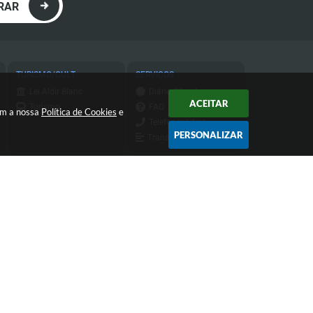
RAR
TURISMO/CULT
SERVIÇOS
Lei Aldir Blanc
Diário Oficial
ACEITAR
Turismo
FAQ
com a nossa
Política de Cookies
e
Telefones Úteis
PERSONALIZAR
Transparência
Transparência do
IPTU
Atendimento de Segunda-feira a
Sexta-feira das 9h às 11h30 e das
13h às 16h
 16:55