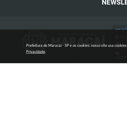
NEWSL
CIDAD
Alim
Prefeitura de Maracaí - SP e os cookies: nosso site usa cooki
Bolsa F
Privacidade
.
Conselh
Cart
Conc
Proc
Con
Avenida José Bonifácio, 517 -
Defe
Centro - CEP: 19840-000
Diár
Esp
e-SI
V
FAQ
Frente 
ao Trab