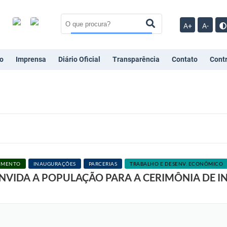
A+
A-
o
Imprensa
Diário Oficial
Transparência
Contato
Cont
CIMENTO
INAUGURAÇÕES
PARCERIAS
TRABALHO E DESENV. ECONÔMICO
ONVIDA A POPULAÇÃO PARA A CERIMÔNIA DE