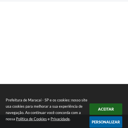
Prefeitura de Maracaí - SP e os cookies: nosso site
usa cookies para melhorar a sua experiência de
ACEITAR
navegação. Ao continuar você concorda com a
nossa
Política de Cookies
e
Privacidade
.
PERSONALIZAR