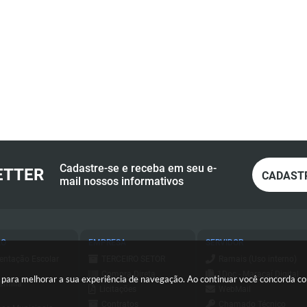
Cadastre-se e receba em seu e-
ETTER
CADAST
mail nossos informativos
ÃO
EMPRESA
SERVIDOR
entação Escolar
TERCEIRO SETOR
Ramais (Uso interno)
Compra Direta
1Doc - Maracaí Digital
es para melhorar a sua experiência de navegação. Ao continuar você concorda 
amília
Licitações
WebMail
Contratos
Chamado Técnico