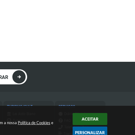
RAR
TURISMO/CULT
SERVIÇOS
Lei Aldir Blanc
Diário Oficial
ACEITAR
Turismo
FAQ
com a nossa
Política de Cookies
e
Telefones Úteis
PERSONALIZAR
Transparência