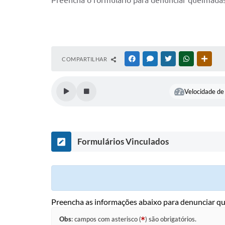
Preencha o formulário para denunciar queimadas
COMPARTILHAR
FACEBOOK
MESSENGER
TWITTER
WHATSAPP
OUTR
Velocidade de 
Formulários Vinculados
Preencha as informações abaixo para denunciar qu
Obs
: campos com asterisco (
) são obrigatórios.