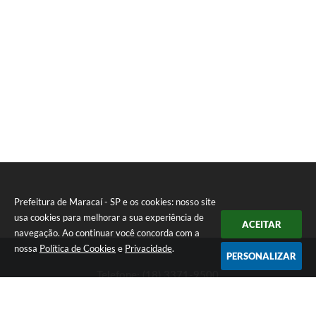
Prefeitura de Maracaí - SP e os cookies: nosso site
usa cookies para melhorar a sua experiência de
ACEITAR
navegação. Ao continuar você concorda com a
nossa
Política de Cookies
e
Privacidade
.
PERSONALIZAR
Telefone: (18) 3371-9500
Endereço: Avenida José Bonifácio, 517 - Centro | CEP: 19840-
000