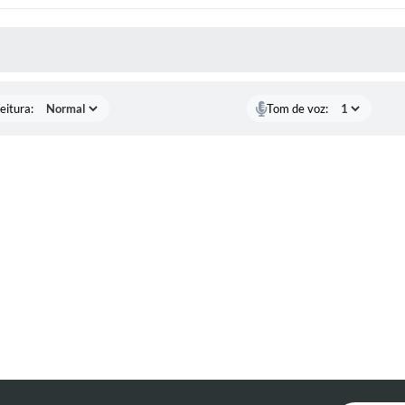
 MÍDIAS
eitura:
Tom de voz: