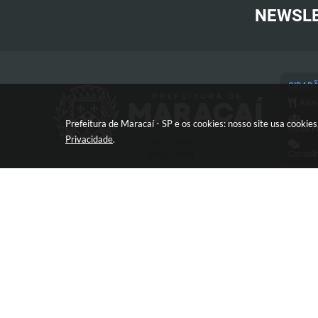
NEWSL
CIDAD
Alim
Prefeitura de Maracaí - SP e os cookies: nosso site usa cooki
Bolsa F
Privacidade
.
Conselh
Cart
Conc
Proc
Con
Avenida José Bonifácio, 517 -
Defe
Centro - CEP: 19840-000
Diár
Esp
e-SI
V
FAQ
Frente 