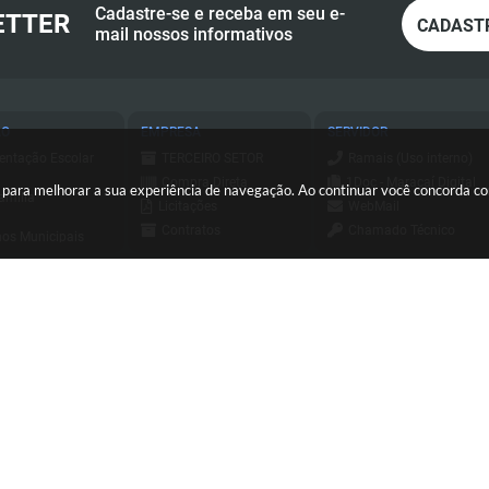
Cadastre-se e receba em seu e-
ETTER
CADAST
mail nossos informativos
ÃO
EMPRESA
SERVIDOR
entação Escolar
TERCEIRO SETOR
Ramais (Uso interno)
Compra Direta
1Doc - Maracaí Digital
es para melhorar a sua experiência de navegação. Ao continuar você concorda 
amília
Licitações
WebMail
Contratos
Chamado Técnico
os Municipais
Consulta - Nota
ESUS
a de Serviços
Fiscal Eletrônica
Holerite Online
ursos e
Emissão - Nota Fiscal
essos Seletivos
Login SCPI 9
Eletrônica
tato
Dipam
Sis Web
(18) 3371-9500
sa Civil
Diário Oficial
Consulta - Nota
io Oficial
Transparência
Fiscal Eletrônica
orte
Newsletter
Emissão - Nota Fiscal
C
Eletrônica
Sistema de Tributos
ersão do Sistema:
3.5.3 - 19/06/2026
Portal atualizado em:
06/08/2026
Sistema de Tributos
Telefones Úteis
Integrador Jucesp
Pregão Eletrônico
de Assistência