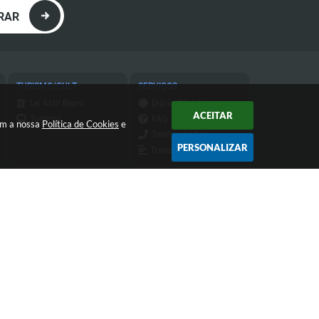
RAR
TURISMO/CULT
SERVIÇOS
Lei Aldir Blanc
Diário Oficial
ACEITAR
Turismo
FAQ
com a nossa
Política de Cookies
e
Telefones Úteis
PERSONALIZAR
Transparência
Transparência do
IPTU
Atendimento de Segunda-feira a
Sexta-feira das 9h às 11h30 e das
13h às 16h
 16:55