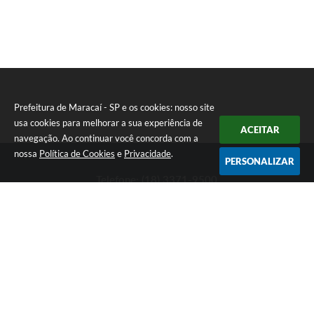
Prefeitura de Maracaí - SP e os cookies: nosso site
usa cookies para melhorar a sua experiência de
ACEITAR
navegação. Ao continuar você concorda com a
nossa
Política de Cookies
e
Privacidade
.
PERSONALIZAR
Telefone: (18) 3371-9500
Endereço: Avenida José Bonifácio, 517 - Centro | CEP: 19840-
000
Atendimento de Segunda-feira a Sexta-feira das 9h às 11h30 e
das 13h às 16h
Prefeitura de Maracaí - SP