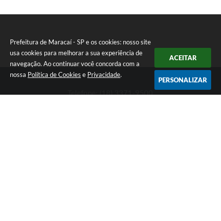
Prefeitura de Maracaí - SP e os cookies: nosso site
usa cookies para melhorar a sua experiência de
ACEITAR
navegação. Ao continuar você concorda com a
nossa
Política de Cookies
e
Privacidade
.
PERSONALIZAR
Telefone: (18) 3371-9500
Endereço: Avenida José Bonifácio, 517 - Centro | CEP: 19840-
000
Atendimento de Segunda-feira a Sexta-feira das 9h às 11h30 e
das 13h às 16h
Prefeitura de Maracaí - SP
Versão do Sistema:
3.5.3 - 19/06/2026
Portal atualizado em:
06/08/2026 13:42
Dados Abertos