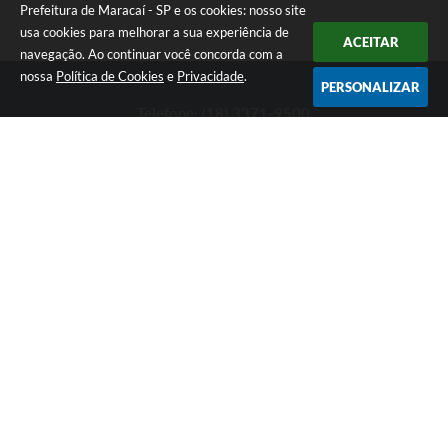
Prefeitura de Maracaí - SP e os cookies: nosso site
usa cookies para melhorar a sua experiência de
ACEITAR
navegação. Ao continuar você concorda com a
nossa
Política de Cookies
e
Privacidade
.
PERSONALIZAR
Telefone: (18) 3371-9500
Endereço: Avenida José Bonifácio, 517 - Centro | CEP: 19840-
000
Atendimento de Segunda-feira a Sexta-feira das 9h às 11h30 e
das 13h às 16h
Prefeitura de Maracaí - SP
Versão do Sistema:
3.5.3 - 19/06/2026
Portal atualizado em:
07/08/2026 15:47
Dados Abertos
Copyright Instar - 2006-2026. Todos os direitos reservados -
Instar Tecnologia