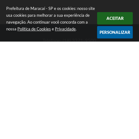
Prefeitura de Maracaí - SP e os cookies: nosso site
usa cookies para melhorar a sua experiência de
ACEITAR
navegação. Ao continuar você concorda com a
nossa
Política de Cookies
e
Privacidade
.
PERSONALIZAR
Telefone: (18) 3371-9500
Endereço: Avenida José Bonifácio, 517 - Centro | CEP: 19840-
000
Atendimento de Segunda-feira a Sexta-feira das 9h às 11h30 e
das 13h às 16h
Prefeitura de Maracaí - SP
Versão do Sistema:
3.5.3 - 19/06/2026
Portal atualizado em:
07/08/2026 15:47
Dados Abertos
Copyright Instar - 2006-2026. Todos os direitos reservados -