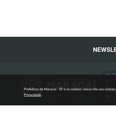
NEWSL
CIDAD
Alim
Prefeitura de Maracaí - SP e os cookies: nosso site usa cooki
Bolsa F
Privacidade
.
Conselh
Cart
Conc
Proc