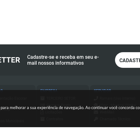
Cadastre-se e receba em seu e-
ETTER
CADAST
mail nossos informativos
ÃO
EMPRESA
SERVIDOR
entação Escolar
TERCEIRO SETOR
Ramais (Uso interno)
Compra Direta
1Doc - Maracaí Digital
es para melhorar a sua experiência de navegação. Ao continuar você concorda 
amília
Licitações
WebMail
Contratos
Chamado Técnico
os Municipais
Consulta - Nota
ESUS
a de Serviços
Fiscal Eletrônica
Holerite Online
ursos e
Emissão - Nota Fiscal
essos Seletivos
Login SCPI 9