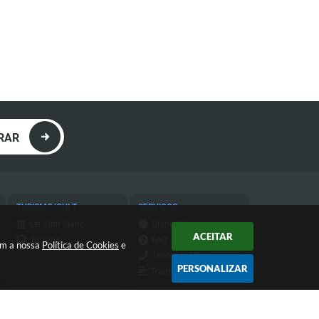
RAR
TURISMO/CULT
SERVIÇOS
Lei Aldir Blanc
Diário Oficial
ACEITAR
Turismo
FAQ
com a nossa
Política de Cookies
e
Telefones Úteis
PERSONALIZAR
Transparência
Transparência do
IPTU