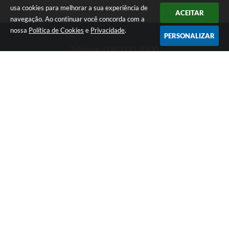
usa cookies para melhorar a sua experiência de
ACEITAR
navegação. Ao continuar você concorda com a
nossa
Política de Cookies
e
Privacidade
.
PERSONALIZAR
Telefone: (18) 3371-9500
Endereço: Avenida José Bonifácio, 517 - Centro | CEP: 19840-
000
Atendimento de Segunda-feira a Sexta-feira das 9h às 11h30 e
das 13h às 16h
Prefeitura de Maracaí - SP
Versão do Sistema:
3.5.3 - 19/06/2026
Portal atualizado em:
07/08/2026 15:47
Dados Abertos
Copyright Instar - 2006-2026. Todos os direitos reservados -
Instar Tecnologia