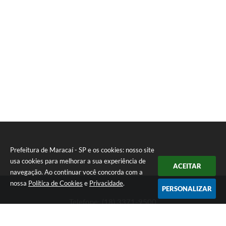
Prefeitura de Maracaí - SP e os cookies: nosso site
usa cookies para melhorar a sua experiência de
ACEITAR
navegação. Ao continuar você concorda com a
nossa
Política de Cookies
e
Privacidade
.
PERSONALIZAR
Telefone: (18) 3371-9500
Endereço: Avenida José Bonifácio, 517 - Centro | CEP: 19840-