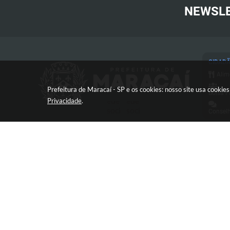
NEWSL
CIDAD
Alim
Prefeitura de Maracaí - SP e os cookies: nosso site usa cooki
Bolsa F
Privacidade
.
Conselh
Cart
Conc
Proc
Con
Avenida José Bonifácio, 517 -
Defe
Centro - CEP: 19840-000
Diár
Esp
e-SI
V
FAQ
Frente 