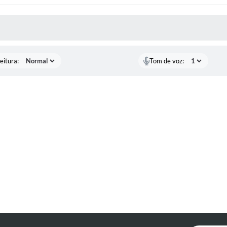
 MÍDIAS
eitura:
Tom de voz: