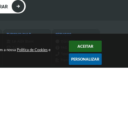
RAR
TURISMO/CULT
SERVIÇOS
Lei Aldir Blanc
Diário Oficial
ACEITAR
Turismo
FAQ
com a nossa
Política de Cookies
e
Telefones Úteis
PERSONALIZAR
Transparência
Transparência do
IPTU
Atendimento de Segunda-feira a
Sexta-feira das 9h às 11h30 e das
13h às 16h
 14:18