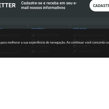
Cadastre-se e receba em seu e-
ETTER
CADAST
mail nossos informativos
ÃO
EMPRESA
SERVIDOR
entação Escolar
TERCEIRO SETOR
Ramais (Uso interno)
Compra Direta
1Doc - Maracaí Digital
es para melhorar a sua experiência de navegação. Ao continuar você concorda 
amília
Licitações
WebMail
Contratos
Chamado Técnico
os Municipais
Consulta - Nota
ESUS
a de Serviços
Fiscal Eletrônica
Holerite Online
ursos e
Emissão - Nota Fiscal
essos Seletivos
Login SCPI 9
Eletrônica
tato
Dipam
Sis Web
(18) 3371-9500
sa Civil
Diário Oficial
Consulta - Nota
io Oficial
Transparência
Fiscal Eletrônica
orte
Newsletter
Emissão - Nota Fiscal
C
Eletrônica
Sistema de Tributos
ersão do Sistema:
3.5.3 - 19/06/2026
Portal atualizado em:
06/08/2026
Sistema de Tributos
Telefones Úteis
Integrador Jucesp
Pregão Eletrônico
de Assistência