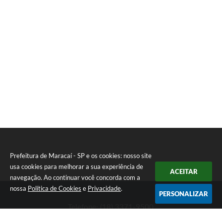
Prefeitura de Maracaí - SP e os cookies: nosso site
usa cookies para melhorar a sua experiência de
ACEITAR
navegação. Ao continuar você concorda com a
nossa
Política de Cookies
e
Privacidade
.
PERSONALIZAR
Telefone: (18) 3371-9500
Endereço: Avenida José Bonifácio, 517 - Centro | CEP: 19840-