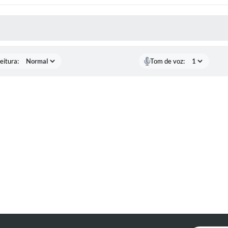
 MÍDIAS
eitura:
Tom de voz: