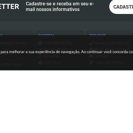
Cadastre-se e receba em seu e-
ETTER
CADAST
mail nossos informativos
ÃO
EMPRESA
SERVIDOR
entação Escolar
TERCEIRO SETOR
Ramais (Uso interno)
Compra Direta
1Doc - Maracaí Digital
es para melhorar a sua experiência de navegação. Ao continuar você concorda 
amília
Licitações
WebMail
Contratos
Chamado Técnico
os Municipais
Consulta - Nota
ESUS
a de Serviços
Fiscal Eletrônica
Holerite Online
ursos e
Emissão - Nota Fiscal
essos Seletivos
Login SCPI 9
Eletrônica
tato
Dipam
Sis Web
(18) 3371-9500
sa Civil
Diário Oficial
Consulta - Nota
io Oficial
Transparência
Fiscal Eletrônica
orte
Newsletter
Emissão - Nota Fiscal
C
Eletrônica
Sistema de Tributos
ersão do Sistema:
3.5.3 - 19/06/2026
Portal atualizado em:
05/08/2026
Sistema de Tributos
Telefones Úteis
Integrador Jucesp
Pregão Eletrônico
de Assistência