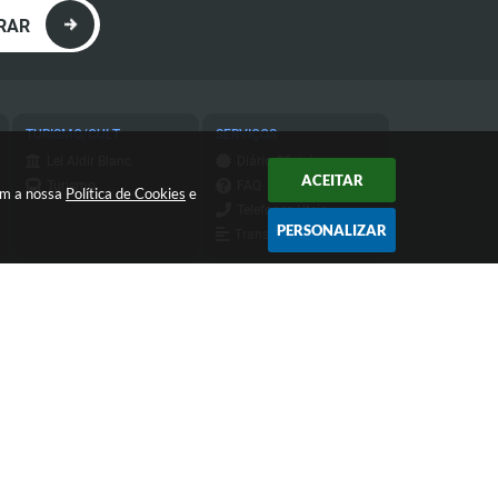
RAR
TURISMO/CULT
SERVIÇOS
Lei Aldir Blanc
Diário Oficial
ACEITAR
Turismo
FAQ
com a nossa
Política de Cookies
e
Telefones Úteis
PERSONALIZAR
Transparência
Transparência do
IPTU
Atendimento de Segunda-feira a
Sexta-feira das 9h às 11h30 e das
13h às 16h
 18:06