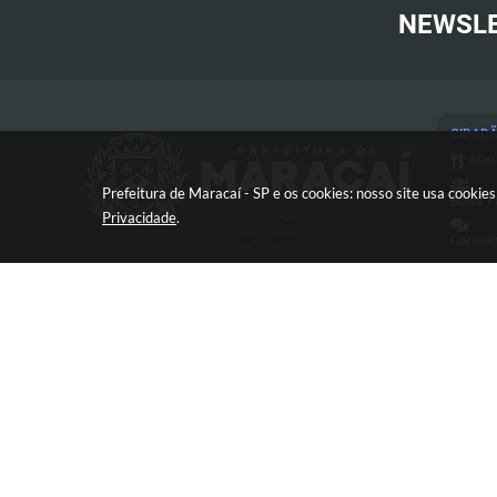
NEWSL
CIDAD
Alim
Prefeitura de Maracaí - SP e os cookies: nosso site usa cooki
Bolsa F
Privacidade
.
Conselh
Cart
Conc
Proc
Con
Avenida José Bonifácio, 517 -
Defe
Centro - CEP: 19840-000
Diár
Esp
e-SI
V
FAQ
Frente 