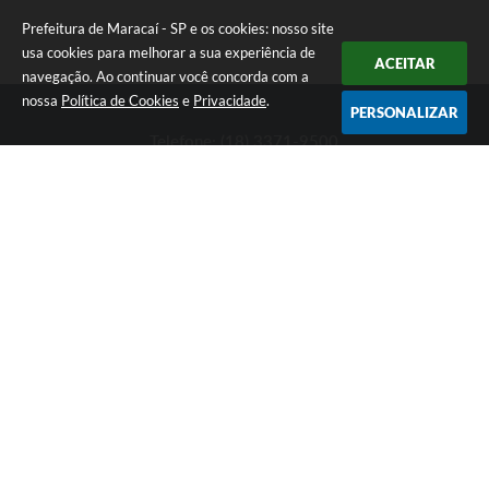
Prefeitura de Maracaí - SP e os cookies: nosso site
usa cookies para melhorar a sua experiência de
ACEITAR
navegação. Ao continuar você concorda com a
nossa
Política de Cookies
e
Privacidade
.
PERSONALIZAR
Telefone: (18) 3371-9500
Endereço: Avenida José Bonifácio, 517 - Centro | CEP: 19840-
000
Atendimento de Segunda-feira a Sexta-feira das 9h às 11h30 e
das 13h às 16h
Prefeitura de Maracaí - SP
Versão do Sistema:
3.5.3 - 19/06/2026
Portal atualizado em:
05/08/2026 18:06
Dados Abertos
Copyright Instar - 2006-2026. Todos os direitos reservados -