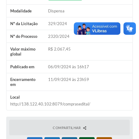
Modalidade
Dispensa
Nº da Licitação
329/2024
Nº do Processo
2320/2024
Valor máximo
R$ 2.067,45
global
Publicado em
06/09/2024 às 16h17
Encerramento
11/09/2024 às 23h59
em
Local
http://138.122.40.102:8079/comprasedital/
COMPARTILHAR