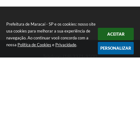
Prefeitura de Maracaí - SP e os cookies: nosso site
usa cookies para melhorar a sua experiência de
ACEITAR
navegação. Ao continuar você concorda com a
nossa
Política de Cookies
e
Privacidade
.
PERSONALIZAR
Telefone: (18) 3371-9500
Endereço: Avenida José Bonifácio, 517 - Centro | CEP: 19840-
000
Atendimento de Segunda-feira a Sexta-feira das 9h às 11h30 e
das 13h às 16h
Prefeitura de Maracaí - SP
Versão do Sistema:
3.5.3 - 19/06/2026
Portal atualizado em:
07/08/2026 15:47
Dados Abertos