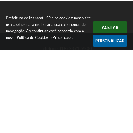
Prefeitura de Maracaí - SP e os cookies: nosso site
usa cookies para melhorar a sua experiência de
ACEITAR
navegação. Ao continuar você concorda com a
nossa
Política de Cookies
e
Privacidade
.
PERSONALIZAR
Telefone: (18) 3371-9500
Endereço: Avenida José Bonifácio, 517 - Centro | CEP: 19840-
000
Atendimento de Segunda-feira a Sexta-feira das 9h às 11h30 e
das 13h às 16h
Prefeitura de Maracaí - SP
Versão do Sistema:
3.5.3 - 19/06/2026
Portal atualizado em:
07/08/2026 15:47
Dados Abertos