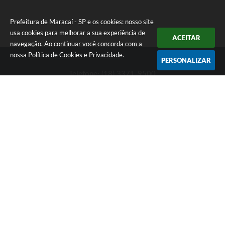
Prefeitura de Maracaí - SP e os cookies: nosso site
usa cookies para melhorar a sua experiência de
ACEITAR
navegação. Ao continuar você concorda com a
nossa
Política de Cookies
e
Privacidade
.
PERSONALIZAR
Telefone: (18) 3371-9500
Endereço: Avenida José Bonifácio, 517 - Centro | CEP: 19840-
000
Atendimento de Segunda-feira a Sexta-feira das 9h às 11h30 e
das 13h às 16h
Prefeitura de Maracaí - SP
Versão do Sistema:
3.5.3 - 19/06/2026
Portal atualizado em:
07/08/2026 15:47
Dados Abertos