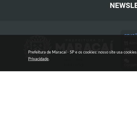
NEWSL
CIDAD
Alim
Prefeitura de Maracaí - SP e os cookies: nosso site usa cooki
Bolsa F
Privacidade
.
Conselh
Cart
Conc
Proc
Con
Avenida José Bonifácio, 517 -
Defe
Centro - CEP: 19840-000
Diár
Esp
e-SI
V
FAQ
Frente 