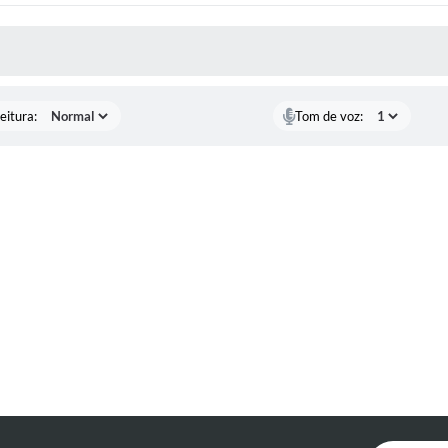
 MÍDIAS
eitura:
Tom de voz: