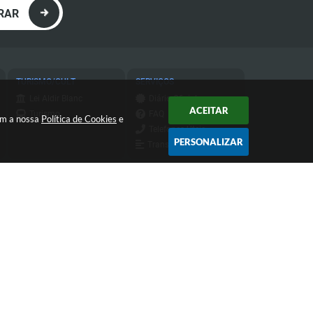
RAR
TURISMO/CULT
SERVIÇOS
Lei Aldir Blanc
Diário Oficial
ACEITAR
Turismo
FAQ
com a nossa
Política de Cookies
e
Telefones Úteis
PERSONALIZAR
Transparência
Transparência do
IPTU
Atendimento de Segunda-feira a
Sexta-feira das 9h às 11h30 e das
13h às 16h
 16:55