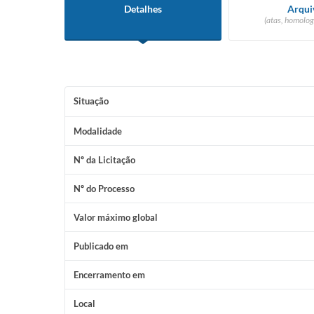
Detalhes
Arqui
(atas, homolog
Situação
Modalidade
Nº da Licitação
Nº do Processo
Valor máximo global
Publicado em
Encerramento em
Local