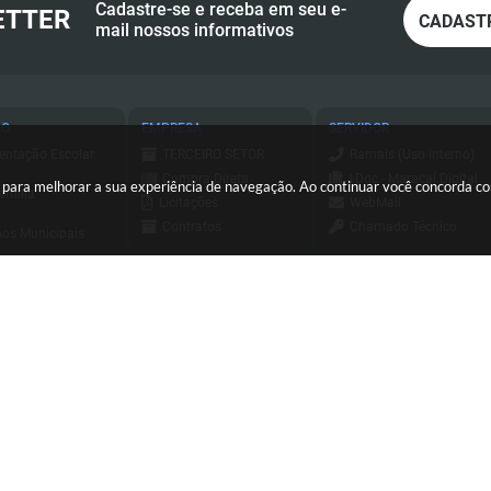
Cadastre-se e receba em seu e-
ETTER
CADAST
mail nossos informativos
ÃO
EMPRESA
SERVIDOR
entação Escolar
TERCEIRO SETOR
Ramais (Uso interno)
Compra Direta
1Doc - Maracaí Digital
es para melhorar a sua experiência de navegação. Ao continuar você concorda 
amília
Licitações
WebMail
Contratos
Chamado Técnico
os Municipais
Consulta - Nota
ESUS
a de Serviços
Fiscal Eletrônica
Holerite Online
ursos e
Emissão - Nota Fiscal
essos Seletivos
Login SCPI 9
Eletrônica
tato
Dipam
Sis Web
(18) 3371-9500
sa Civil
Diário Oficial
Consulta - Nota
io Oficial
Transparência
Fiscal Eletrônica
orte
Newsletter
Emissão - Nota Fiscal
C
Eletrônica
Sistema de Tributos
ersão do Sistema:
3.5.3 - 19/06/2026
Portal atualizado em:
06/08/2026
Sistema de Tributos
Telefones Úteis
Integrador Jucesp
Pregão Eletrônico
de Assistência
Pregão Eletrônico