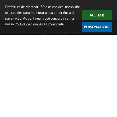
Prefeitura de Maracaí - SP e os cookies: nosso site
usa cookies para melhorar a sua experiência de
ACEITAR
navegação. Ao continuar você concorda com a
nossa
Política de Cookies
e
Privacidade
.
PERSONALIZAR
Telefone: (18) 3371-9500
Endereço: Avenida José Bonifácio, 517 - Centro | CEP: 19840-
000
Atendimento de Segunda-feira a Sexta-feira das 9h às 11h30 e
das 13h às 16h
Prefeitura de Maracaí - SP
Versão do Sistema:
3.5.3 - 19/06/2026
Portal atualizado em:
07/08/2026 14:30
Dados Abertos
Copyright Instar - 2006-2026. Todos os direitos reservados -