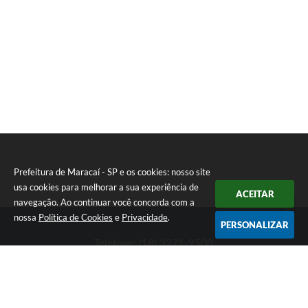
E
I
Prefeitura de Maracaí - SP e os cookies: nosso site
usa cookies para melhorar a sua experiência de
ACEITAR
navegação. Ao continuar você concorda com a
nossa
Política de Cookies
e
Privacidade
.
PERSONALIZAR
Telefone: (18) 3371-9500
Endereço: Avenida José Bonifácio, 517 - Centro | CEP: 19840-
000
Atendimento de Segunda-feira a Sexta-feira das 9h às 11h30 e