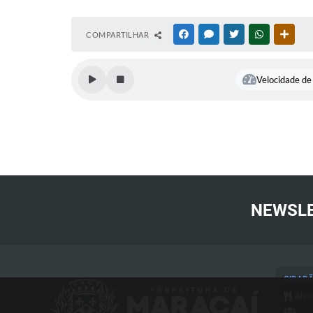
COMPARTILHAR
FACEBOOK
MESSENGER
TWITTER
WHATSAPP
OUTR
Velocidade de 
NEWSL
CIDAD
Alim