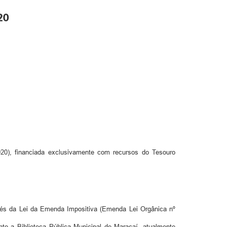
20
20), financiada exclusivamente com recursos do Tesouro
avés da Lei da Emenda Impositiva (Emenda Lei Orgânica nº
unto a Biblioteca Pública Municipal de Maracaí, atualmente