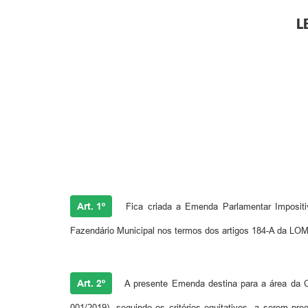
L
Art. 1º
Fica criada a Emenda Parlamentar Impositi
Fazendário Municipal nos termos dos artigos 184-A da LOM 
Art. 2º
A presente Emenda destina para a área da Cu
001/2019), seguindo os critérios equitativos, a serem pre