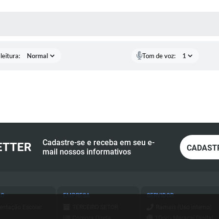
AS MÍDIAS
leitura:
Tom de voz:
Cadastre-se e receba em seu e-
ETTER
CADAST
mail nossos informativos
ÃO
EMPRESA
SERVIDOR
entação Escolar
TERCEIRO SETOR
Ramais (Uso interno)
Compra Direta
1Doc - Maracaí Digital