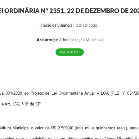
EI ORDINÁRIA Nº 2351, 22 DE DEZEMBRO DE 20
Início da vigência:
22/12/2020
Assunto(s):
Administração Municipal
EM VIGOR
va 001/2020 ao Projeto de Lei Orçamentária Anual – LOA (PLE nº 034/20
e Art. 166, § 9º da CF.
ltura Municipal o valor de R$ 2.500,00 (dois mil e quinhentos reais), atr
enchidos com a aquisição de Livros, Enciclopédias e/ou Obras Literárias j