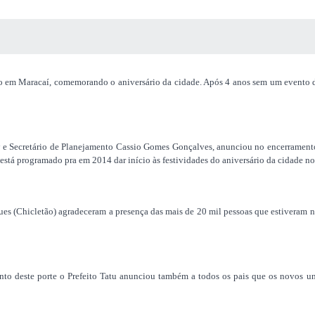
 MÍDIAS
RECEBA NOTÍCIAS
io em
Maracaí
, comemorando o aniversário da cidade. Após 4 anos sem um evento des
e Secretário de Planejamento
Cassio
Gomes Gonçalves, anunciou no encerramento 
 está
programado pra em 2014 dar início às festividades do aniversário da cidade n
ues (
Chicletão
) agradeceram a presença das mais de 20 mil pessoas que
estiveram 
to deste porte o Prefeito Tatu anunciou também a todos os pais que os novos unif