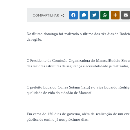
COMPARTILHAR
FACEBOOK
MESSENGER
TWITTER
WHATSAPP
OUTRAS
No último domingo foi realizado o último dos três dias de Rode
da região.
O Presidente da Com
issão Organizadora do
Maracaí
Rodeio Show 
das maiores estruturas de segurança e acessibilidade já realizadas
,
O prefeito Eduardo Correa
Sotana
(Tatu) e o vice Eduardo Rodrig
qualidade de vida do cidadão de
Maracaí
.
Em cerca de 150 dias de governo, além da realização de um even
pública de ensino já nos próximos dias.