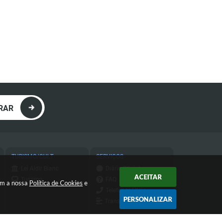
RAR
TURISMO/CULT
SERVIÇOS
Lei Aldir Blanc
Diário Oficial
ACEITAR
Turismo
FAQ
com a nossa
Política de Cookies
e
Telefones Úteis
PERSONALIZAR
Transparência
Transparência do
IPTU