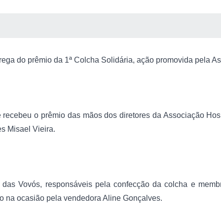
 MÍDIAS
RECEBA NOTÍCIAS
ntrega do prêmio da 1ª Colcha Solidária, ação promovida pela 
e recebeu o prêmio das mãos dos diretores da Associação Hos
es
Misael
Vieira.
 das Vovós, responsáveis pela confecção da colcha e membro
do na ocasião pela vendedora Aline Gonçalves.