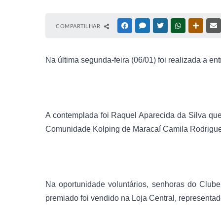
COMPARTILHAR
FACEBOOK
MESSENGER
TWITTER
WHATSAPP
OUTRAS
Na última segunda-feira (06/01) foi realizada a e
A con
templada foi Raquel Aparecida da Silva qu
Comunidade
Kolping
de
Maracaí
Camila Rodrigu
Na
oportunidade voluntários
, senhoras do Clube
premiado foi vendido na Loja Central, representa