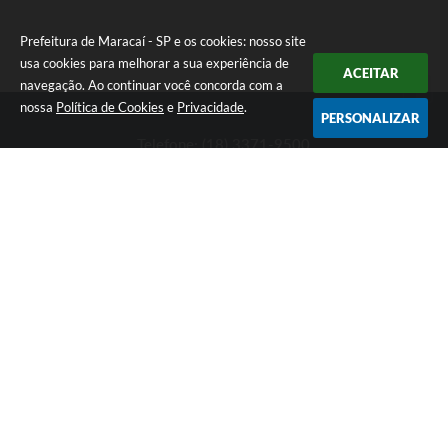
Prefeitura de Maracaí - SP e os cookies: nosso site
usa cookies para melhorar a sua experiência de
ACEITAR
navegação. Ao continuar você concorda com a
nossa
Política de Cookies
e
Privacidade
.
PERSONALIZAR
Telefone: (18) 3371-9500
Endereço: Avenida José Bonifácio, 517 - Centro | CEP: 19840-
000
Atendimento de Segunda-feira a Sexta-feira das 9h às 11h30 e
das 13h às 16h
Prefeitura de Maracaí - SP
Versão do Sistema:
3.5.3 - 19/06/2026
Portal atualizado em:
06/08/2026 13:42
Dados Abertos