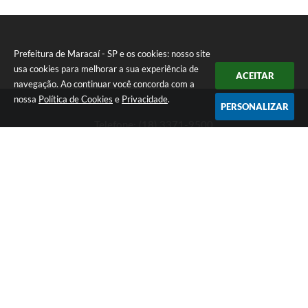
Prefeitura de Maracaí - SP e os cookies: nosso site
usa cookies para melhorar a sua experiência de
ACEITAR
navegação. Ao continuar você concorda com a
nossa
Política de Cookies
e
Privacidade
.
PERSONALIZAR
Telefone: (18) 3371-9500
Endereço: Avenida José Bonifácio, 517 - Centro | CEP: 19840-
000
Atendimento de Segunda-feira a Sexta-feira das 9h às 11h30 e
das 13h às 16h
Prefeitura de Maracaí - SP
Versão do Sistema:
3.5.3 - 19/06/2026
Portal atualizado em:
07/08/2026 15:47
Dados Abertos