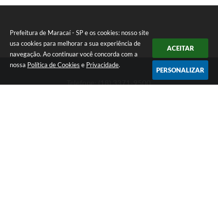
Prefeitura de Maracaí - SP e os cookies: nosso site
usa cookies para melhorar a sua experiência de
ACEITAR
navegação. Ao continuar você concorda com a
nossa
Política de Cookies
e
Privacidade
.
PERSONALIZAR
Telefone: (18) 3371-9500
Endereço: Avenida José Bonifácio, 517 - Centro | CEP: 19840-
000
Atendimento de Segunda-feira a Sexta-feira das 9h às 11h30 e
das 13h às 16h
Prefeitura de Maracaí - SP
Versão do Sistema:
3.5.3 - 19/06/2026
Portal atualizado em:
07/08/2026 11:38
Dados Abertos