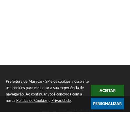
Prefeitura de Maracaí - SP e os cookies: nosso site
usa cookies para melhorar a sua experiência de
ACEITAR
navegação. Ao continuar você concorda com a
nossa
Política de Cookies
e
Privacidade
.
PERSONALIZAR
Telefone: (18) 3371-9500
Endereço: Avenida José Bonifácio, 517 - Centro | CEP: 19840-
000