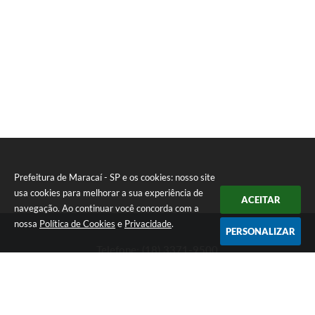
Prefeitura de Maracaí - SP e os cookies: nosso site
usa cookies para melhorar a sua experiência de
ACEITAR
navegação. Ao continuar você concorda com a
nossa
Política de Cookies
e
Privacidade
.
PERSONALIZAR
Telefone: (18) 3371-9500
Endereço: Avenida José Bonifácio, 517 - Centro | CEP: 19840-
000
Atendimento de Segunda-feira a Sexta-feira das 9h às 11h30 e