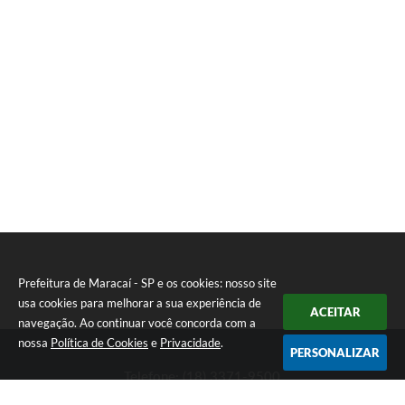
Prefeitura de Maracaí - SP e os cookies: nosso site
usa cookies para melhorar a sua experiência de
ACEITAR
navegação. Ao continuar você concorda com a
nossa
Política de Cookies
e
Privacidade
.
PERSONALIZAR
Telefone: (18) 3371-9500
Endereço: Avenida José Bonifácio, 517 - Centro | CEP: 19840-