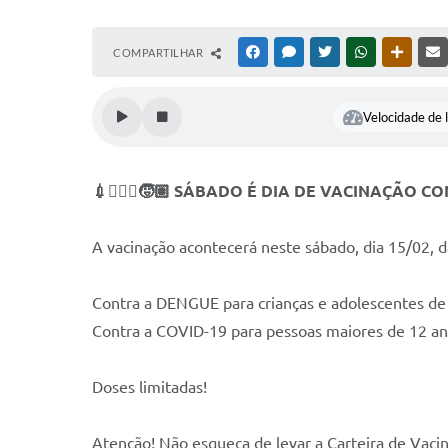
COMPARTILHAR
FACEBOOK
MESSENGER
TWITTER
WHATSAPP
OUTRAS
Velocidade de l
💉👩🏻‍⚕️🧒🏽 SÁBADO É DIA DE VACINAÇÃO 
A vacinação acontecerá neste sábado, dia 15/02, d
Contra a DENGUE para crianças e adolescentes de 
Contra a COVID-19 para pessoas maiores de 12 an
Doses limitadas!
Atenção! Não esqueça de levar a Carteira de Vaci