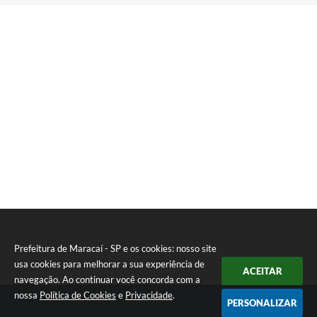
Prefeitura de Maracaí - SP e os cookies: nosso site
usa cookies para melhorar a sua experiência de
ACEITAR
navegação. Ao continuar você concorda com a
nossa
Política de Cookies
e
Privacidade
.
PERSONALIZAR