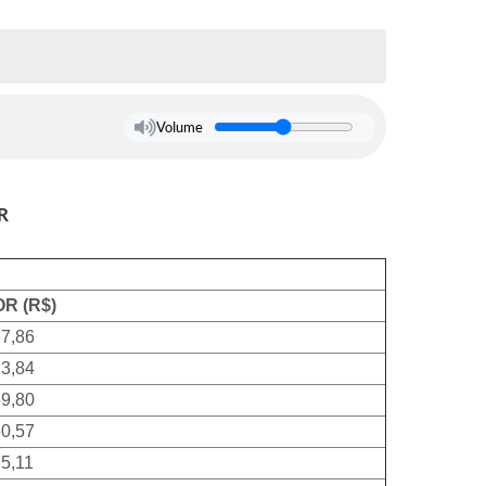
Volume
R
R (R$)
67,86
13,84
59,80
60,57
5,11