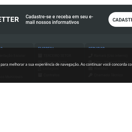
Cadastre-se e receba em seu e-
ETTER
CADAST
mail nossos informativos
ÃO
EMPRESA
SERVIDOR
entação Escolar
TERCEIRO SETOR
Ramais (Uso interno)
Compra Direta
1Doc - Maracaí Digital
es para melhorar a sua experiência de navegação. Ao continuar você concorda 
amília
Licitações
WebMail
Contratos
Chamado Técnico
os Municipais
Consulta - Nota
ESUS
a de Serviços
Fiscal Eletrônica
Holerite Online
ursos e
Emissão - Nota Fiscal
essos Seletivos
Login SCPI 9
Eletrônica
tato
Dipam
Sis Web
(18) 3371-9500
sa Civil
Diário Oficial
Consulta - Nota
io Oficial
Transparência
Fiscal Eletrônica
orte
Newsletter
Emissão - Nota Fiscal
C
Eletrônica
Sistema de Tributos
ersão do Sistema:
3.5.3 - 19/06/2026
Portal atualizado em:
06/08/2026