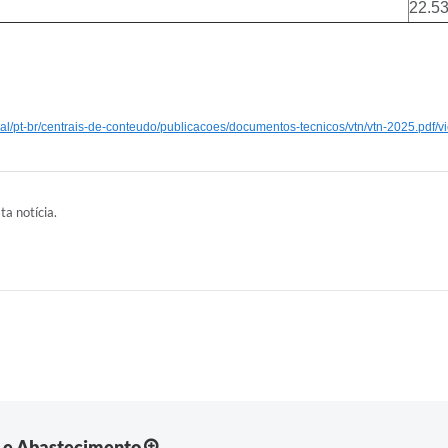
22.5
eral/pt-br/centrais-de-conteudo/publicacoes/documentos-tecnicos/vtn/vtn-2025.pdf/v
ta notícia.
a e Abastecimento