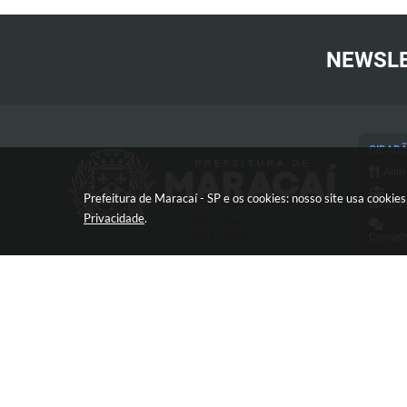
NEWSL
CIDAD
Alim
Prefeitura de Maracaí - SP e os cookies: nosso site usa cooki
Bolsa F
Privacidade
.
Conselh
Cart
Conc
Proc
Con
Avenida José Bonifácio, 517 -
Defe
Centro - CEP: 19840-000
Diár
Esp
e-SI
V