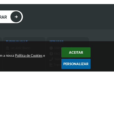
RAR
TURISMO/CULT
SERVIÇOS
Lei Aldir Blanc
Diário Oficial
ACEITAR
Turismo
FAQ
com a nossa
Política de Cookies
e
Telefones Úteis
PERSONALIZAR
Transparência
Transparência do
IPTU
Atendimento de Segunda-feira a
Sexta-feira das 9h às 11h30 e das
13h às 16h
 16:55