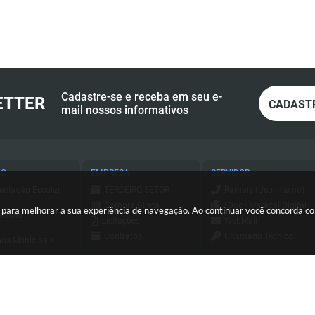
Cadastre-se e receba em seu e-
ETTER
CADAST
mail nossos informativos
ÃO
EMPRESA
SERVIDOR
entação Escolar
TERCEIRO SETOR
Ramais (Uso interno)
Compra Direta
1Doc - Maracaí Digital
es para melhorar a sua experiência de navegação. Ao continuar você concorda 
amília
Licitações
WebMail
Contratos
Chamado Técnico
os Municipais
Consulta - Nota
ESUS
a de Serviços
Fiscal Eletrônica
Holerite Online
ursos e
Emissão - Nota Fiscal
essos Seletivos
Login SCPI 9
Eletrônica
tato
Dipam
Sis Web
(18) 3371-9500
sa Civil