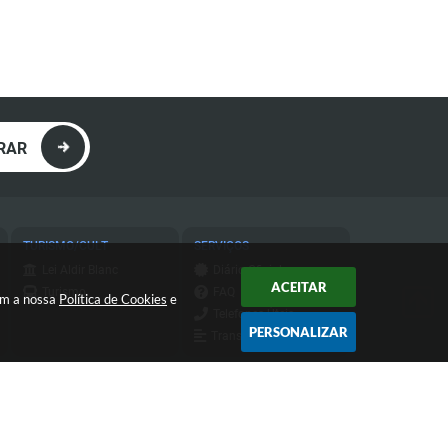
RAR
TURISMO/CULT
SERVIÇOS
Lei Aldir Blanc
Diário Oficial
ACEITAR
Turismo
FAQ
com a nossa
Política de Cookies
e
Telefones Úteis
PERSONALIZAR
Transparência
Transparência do
IPTU
Atendimento de Segunda-feira a
Sexta-feira das 9h às 11h30 e das