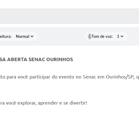
 MÍDIAS
RECEBA NOTÍCIAS
eitura:
Tom de voz:
ASA ABERTA SENAC OURINHOS
ito para você participar do evento no Senac em Ourinhos/SP, q
ra você explorar, aprender e se divertir!