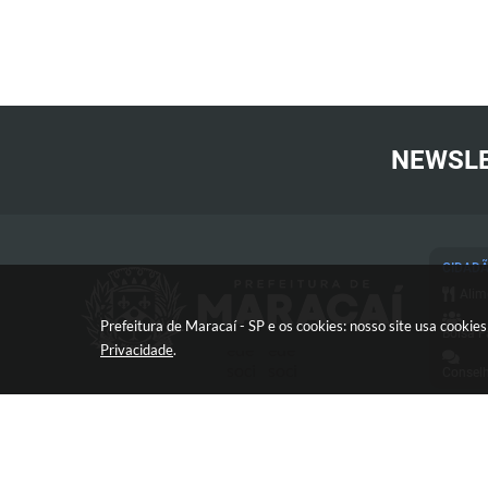
NEWSL
CIDAD
Alim
Prefeitura de Maracaí - SP e os cookies: nosso site usa cooki
Bolsa F
Privacidade
.
Conselh
Cart
Conc
Proc
Con
Avenida José Bonifácio, 517 -
Defe