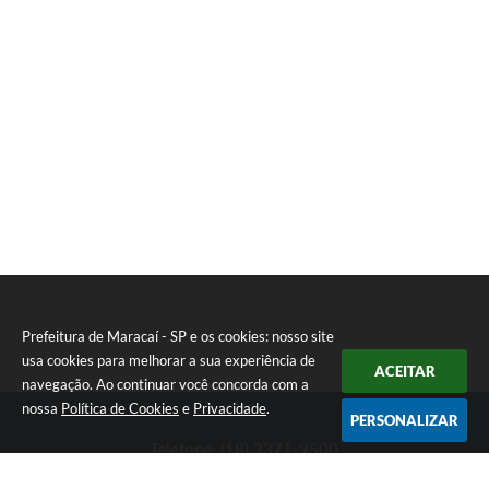
Prefeitura de Maracaí - SP e os cookies: nosso site
usa cookies para melhorar a sua experiência de
ACEITAR
navegação. Ao continuar você concorda com a
nossa
Política de Cookies
e
Privacidade
.
PERSONALIZAR
Telefone: (18) 3371-9500
Endereço: Avenida José Bonifácio, 517 - Centro | CEP: 19840-