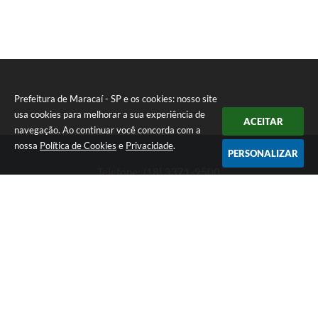
Prefeitura de Maracaí - SP e os cookies: nosso site
usa cookies para melhorar a sua experiência de
ACEITAR
navegação. Ao continuar você concorda com a
nossa
Política de Cookies
e
Privacidade
.
PERSONALIZAR
Telefone: (18) 3371-9500
Endereço: Avenida José Bonifácio, 517 - Centro | CEP: 19840-
000
Atendimento de Segunda-feira a Sexta-feira das 9h às 11h30 e
das 13h às 16h
Prefeitura de Maracaí - SP