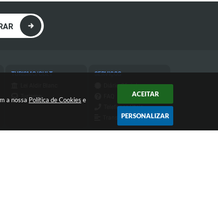
RAR
TURISMO/CULT
SERVIÇOS
Lei Aldir Blanc
Diário Oficial
ACEITAR
Turismo
FAQ
com a nossa
Política de Cookies
e
Telefones Úteis
PERSONALIZAR
Transparência
Transparência do
IPTU
Atendimento de Segunda-feira a
Sexta-feira das 9h às 11h30 e das
13h às 16h
 18:06