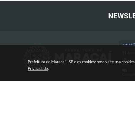
NEWSL
CIDAD
Alim
Prefeitura de Maracaí - SP e os cookies: nosso site usa cooki
Bolsa F
Privacidade
.
Conselh
Cart
Conc
Proc
Con
Avenida José Bonifácio, 517 -
Defe
Centro - CEP: 19840-000
Diár
Esp
e-SI
V
FAQ