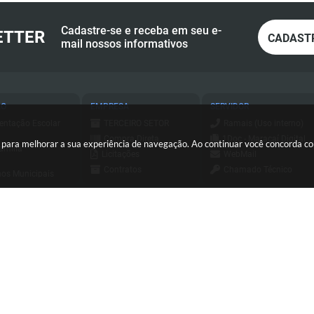
Cadastre-se e receba em seu e-
ETTER
CADAST
mail nossos informativos
ÃO
EMPRESA
SERVIDOR
entação Escolar
TERCEIRO SETOR
Ramais (Uso interno)
Compra Direta
1Doc - Maracaí Digital
es para melhorar a sua experiência de navegação. Ao continuar você concorda 
amília
Licitações
WebMail
Contratos
Chamado Técnico
os Municipais
Consulta - Nota
ESUS
a de Serviços
Fiscal Eletrônica
Holerite Online
ursos e
Emissão - Nota Fiscal
essos Seletivos
Login SCPI 9
Eletrônica
tato
Dipam
Sis Web
(18) 3371-9500
sa Civil
Diário Oficial
Consulta - Nota
io Oficial
Transparência
Fiscal Eletrônica
orte
Newsletter
Emissão - Nota Fiscal
C
Eletrônica
Sistema de Tributos
ersão do Sistema:
3.5.3 - 19/06/2026
Portal atualizado em:
05/08/2026
Sistema de Tributos
Telefones Úteis