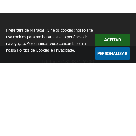
Prefeitura de Maracaí - SP e os cookies: nosso site
usa cookies para melhorar a sua experiência de
ACEITAR
navegação. Ao continuar você concorda com a
nossa
Política de Cookies
e
Privacidade
.
PERSONALIZAR
Telefone: (18) 3371-9500
Endereço: Avenida José Bonifácio, 517 - Centro | CEP: 19840-
000
Atendimento de Segunda-feira a Sexta-feira das 9h às 11h30 e
das 13h às 16h
Prefeitura de Maracaí - SP
Versão do Sistema:
3.5.3 - 19/06/2026