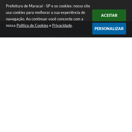
Prefeitura de Maracaí - SP e os cookies: nosso site
usa cookies para melhorar a sua experiência de
ACEITAR
navegação. Ao continuar você concorda com a
nossa
Política de Cookies
e
Privacidade
.
PERSONALIZAR
Telefone: (18) 3371-9500
Endereço: Avenida José Bonifácio, 517 - Centro | CEP: 19840-
000
Atendimento de Segunda-feira a Sexta-feira das 9h às 11h30 e
das 13h às 16h
Prefeitura de Maracaí - SP
Versão do Sistema:
3.5.3 - 19/06/2026
Portal atualizado em:
07/08/2026 15:47
Dados Abertos
Copyright Instar - 2006-2026. Todos os direitos reservados -